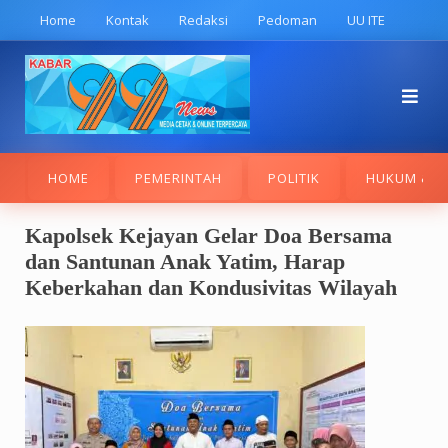
Skip
Home
Kontak
Redaksi
Pedoman
UU ITE
to
content
HOME
PEMERINTAH
POLITIK
HUKUM & K
Kapolsek Kejayan Gelar Doa Bersama
dan Santunan Anak Yatim, Harap
Keberkahan dan Kondusivitas Wilayah