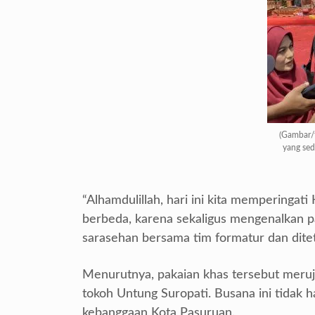
(Gambar/f
yang sed
“Alhamdulillah, hari ini kita memperingat
berbeda, karena sekaligus mengenalkan pa
sarasehan bersama tim formatur dan ditet
Menurutnya, pakaian khas tersebut merujuk 
tokoh Untung Suropati. Busana ini tidak
kebanggaan Kota Pasuruan.