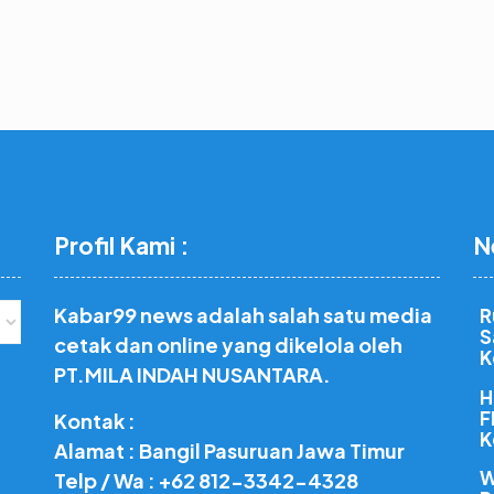
Profil Kami :
N
Kabar99 news adalah salah satu media
R
S
cetak dan online yang dikelola oleh
K
PT.MILA INDAH NUSANTARA.
H
F
Kontak :
K
Alamat : Bangil Pasuruan Jawa Timur
W
Telp / Wa : +62 812-3342-4328