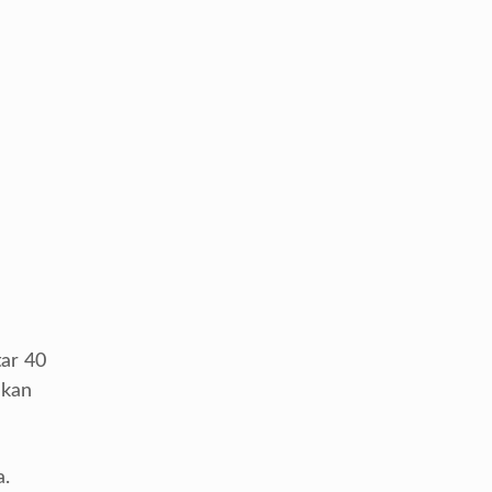
tar 40
ukan
a.