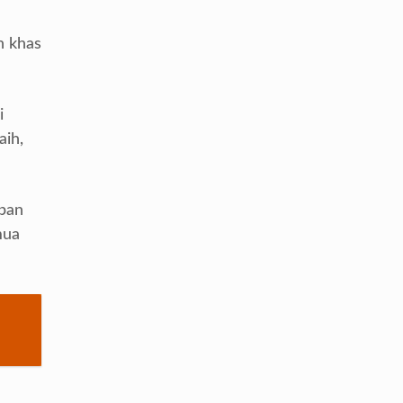
n khas
i
aih,
epan
mua