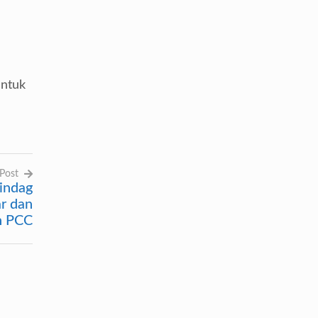
untuk
Post
indag
r dan
n PCC